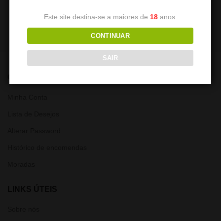
7,50
€
7,50
€
Este site destina-se a maiores de
18
anos.
CONTINUAR
SAIR
CONTA
Minha Conta
Lista de Desejos
Alterar Password
Histórico de encomendas
Moradas
LINKS ÚTEIS
Sobre nós