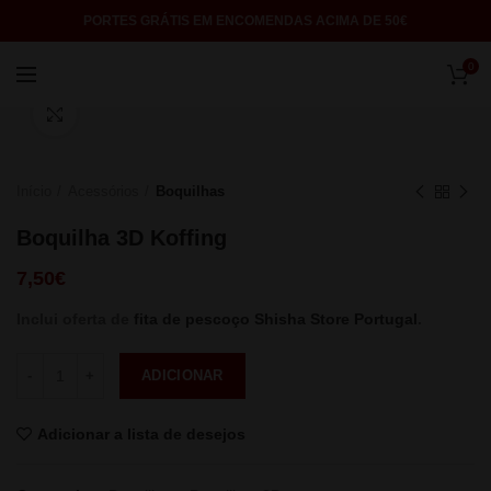
PORTES GRÁTIS EM ENCOMENDAS ACIMA DE 50€
0
Click to enlarge
Início
Acessórios
Boquilhas
Boquilha 3D Koffing
7,50
€
Inclui oferta de
fita de pescoço Shisha Store Portugal
.
Quantidade
ADICIONAR
Adicionar a lista de desejos