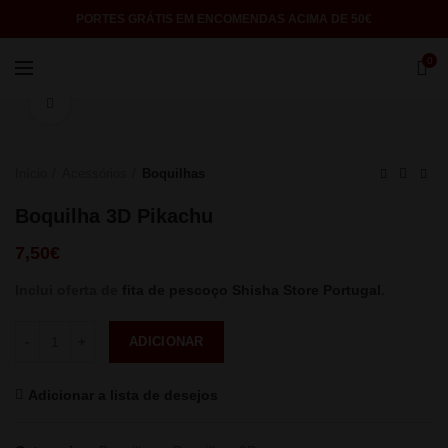
PORTES GRÁTIS EM ENCOMENDAS ACIMA DE 50€
0
Click to enlarge
Início
Acessórios
Boquilhas
Boquilha 3D Pikachu
7,50
€
Inclui oferta de
fita de pescoço Shisha Store Portugal
.
Quantidade
ADICIONAR
Adicionar a lista de desejos