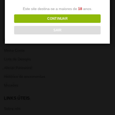
7,50
€
7,50
€
Este site destina-se a maiores de
18
anos.
CONTINUAR
SAIR
CONTA
Minha Conta
Lista de Desejos
Alterar Password
Histórico de encomendas
Moradas
LINKS ÚTEIS
Sobre nós