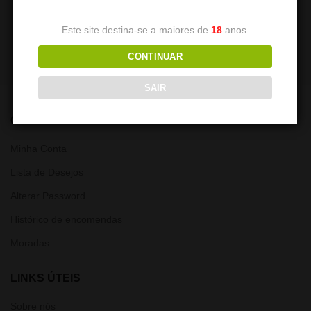
peças
7,50
€
6,00
€
Este site destina-se a maiores de
18
anos.
CONTINUAR
SAIR
CONTA
Minha Conta
Lista de Desejos
Alterar Password
Histórico de encomendas
Moradas
LINKS ÚTEIS
Sobre nós