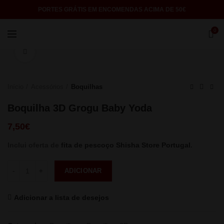
PORTES GRÁTIS EM ENCOMENDAS ACIMA DE 50€
0
Click to enlarge
Início
Acessórios
Boquilhas
Boquilha 3D Grogu Baby Yoda
7,50
€
Inclui oferta de
fita de pescoço Shisha Store Portugal
.
Quantidade
ADICIONAR
Adicionar a lista de desejos