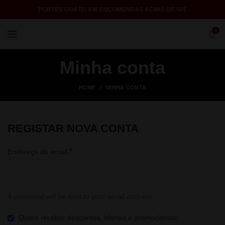
PORTES GRÁTIS EM ENCOMENDAS ACIMA DE 50€
0
Minha conta
HOME
MINHA CONTA
REGISTAR NOVA CONTA
*
Endereço de email
A password will be sent to your email address.
Quero receber descontos, ofertas e promocionais