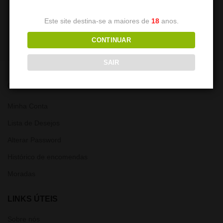
Este site destina-se a maiores de
18
anos.
CONTINUAR
SAIR
CONTA
Minha Conta
Lista de Desejos
Alterar Password
Histórico de encomendas
Moradas
LINKS ÚTEIS
Sobre nós