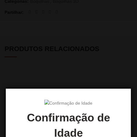
Categorias:
Boquilhas
,
Boquilhas 3D
Partilhar
PRODUTOS RELACIONADOS
Confirmação de
Idade
Boquilhas médias 100 peças
Boquilha 3D Baby Garfield