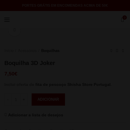
PORTES GRÁTIS EM ENCOMENDAS ACIMA DE 50€
0
Click to enlarge
Início
Acessórios
Boquilhas
Boquilha 3D Joker
7,50
€
Inclui oferta de
fita de pescoço Shisha Store Portugal
.
Quantidade
ADICIONAR
Adicionar a lista de desejos