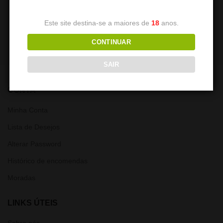
7,50
€
7,00
€
Este site destina-se a maiores de
18
anos.
CONTINUAR
SAIR
CONTA
Minha Conta
Lista de Desejos
Alterar Password
Histórico de encomendas
Moradas
LINKS ÚTEIS
Sobre nós