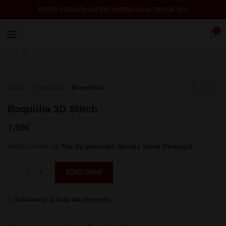
PORTES GRÁTIS EM ENCOMENDAS ACIMA DE 50€
0
Click to enlarge
Início
Acessórios
Boquilhas
Boquilha 3D Stitch
7,50
€
Inclui oferta de
fita de pescoço Shisha Store Portugal
.
Quantidade
ADICIONAR
Adicionar a lista de desejos