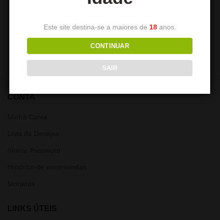
peças
7,50
€
6,00
€
Este site destina-se a maiores de
18
anos.
CONTINUAR
SAIR
CONTA
Minha Conta
Lista de Desejos
Alterar Password
Histórico de encomendas
Moradas
LINKS ÚTEIS