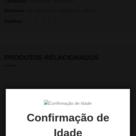
Categorias:
Acessórios
,
Boquilhas
Etiquetas:
3d
,
acessorios
,
boquilhas
,
shisha
Partilhar
PRODUTOS RELACIONADOS
Confirmação de
Idade