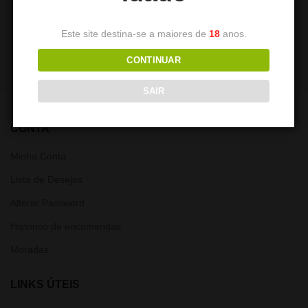
Boquilha 3D Mike Wazowski
Boquilha 3D Koffing
7,50
€
7,50
€
Este site destina-se a maiores de
18
anos.
CONTINUAR
SAIR
CONTA
Minha Conta
Lista de Desejos
Alterar Password
Histórico de encomendas
Moradas
LINKS ÚTEIS