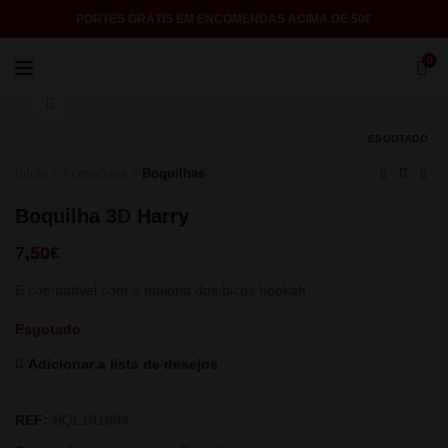
PORTES GRÁTIS EM ENCOMENDAS ACIMA DE 50€
0
Click to enlarge
ESGOTADO
Início
Acessórios
Boquilhas
Boquilha 3D Harry
7,50
€
É compatível com a maioria dos bicos hookah.
Esgotado
Adicionar a lista de desejos
REF:
BQL101904