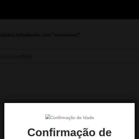
odutos etiquetados com “acessorios”
Confirmação de