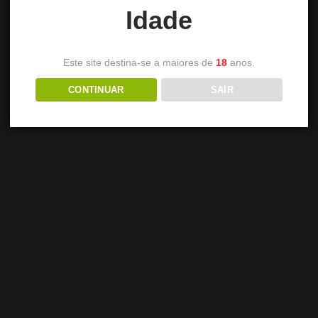
Idade
Este site destina-se a maiores de
18
anos.
CONTINUAR
SAIR