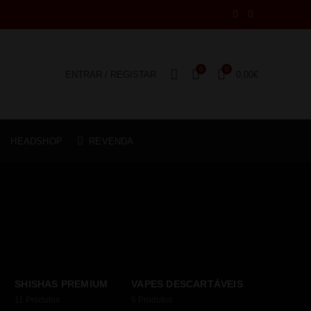
0
0
ENTRAR / REGISTAR
0,00
€
HEADSHOP
REVENDA
SHISHAS PREMIUM
VAPES DESCARTÁVEIS
11
Produtos
6
Produtos