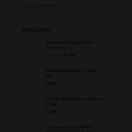
Vapes Descartáveis
PRODUTOS
Mata Leon Trilogy Oxid
Excalibur
O
O
119,90
€
159,90
€
preço
preço
original
atual
Carvão CocoSoul - 26mm -
era:
é:
1kg
159,90€.
119,90€.
7,00
€
Carvão Cocobration - 26mm
- 1kg
7,00
€
Cabeçote de Cerâmica