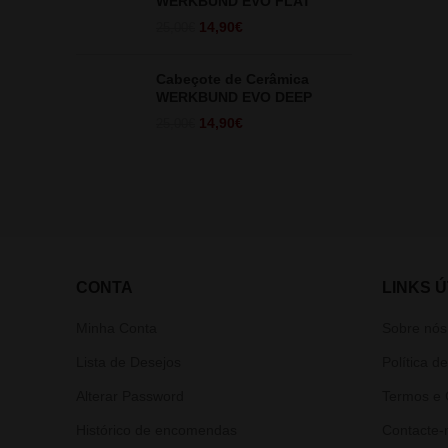
WERKBUND EVO FLAT
O
O
14,90
€
25,00
€
preço
preço
original
atual
Cabeçote de Cerâmica
era:
é:
WERKBUND EVO DEEP
25,00€.
14,90€.
O
O
14,90
€
25,00
€
preço
preço
original
atual
era:
é:
25,00€.
14,90€.
CONTA
LINKS Ú
Minha Conta
Sobre nós
Lista de Desejos
Política d
Alterar Password
Termos e 
Histórico de encomendas
Contacte-