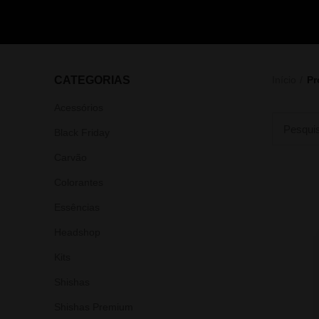
CATEGORIAS
Início
Pr
Acessórios
Black Friday
Carvão
Colorantes
Essências
Headshop
Kits
Shishas
Shishas Premium