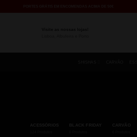
PORTES GRÁTIS EM ENCOMENDAS ACIMA DE 50€
Visite as nossas lojas!
Lisboa, Albufeira e Porto
SHISHAS
CARVÃO
ES
ACESSÓRIOS
BLACK FRIDAY
CARVÃO
124
Produtos
0
Produtos
6
Produtos