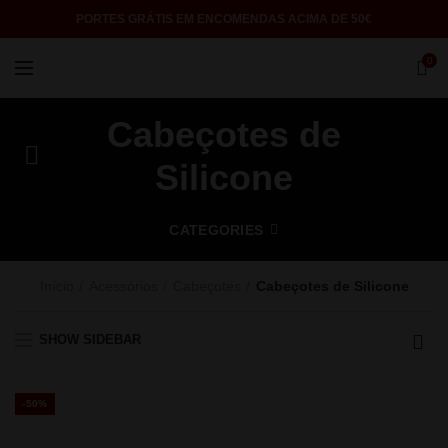
PORTES GRÁTIS EM ENCOMENDAS ACIMA DE 50€
0
Cabeçotes de
Silicone
CATEGORIES
Início
Acessórios
Cabeçotes
Cabeçotes de Silicone
SHOW SIDEBAR
-50%