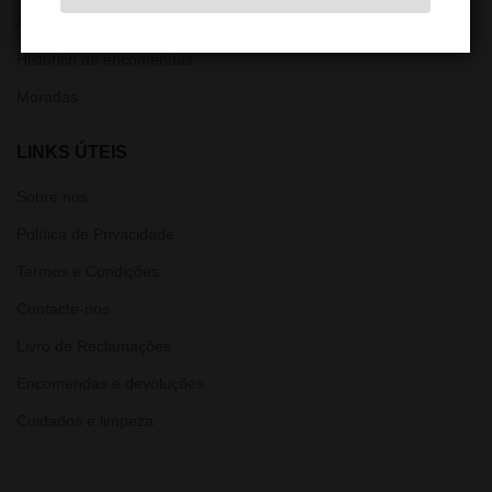
Alterar Password
Histórico de encomendas
Moradas
LINKS ÚTEIS
Sobre nós
Política de Privacidade
Termos e Condições
Contacte-nos
Livro de Reclamações
Encomendas e devoluções
Cuidados e limpeza