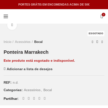
PORTES GRÁTIS EM ENCOMENDAS ACIMA DE 50€
0
Click to enlarge
ESGOTADO
Início
Acessórios
Bocal
Ponteira Marrakech
Este produto está esgotado e indisponível.
Adicionar a lista de desejos
REF:
n.d.
Categorias:
Acessórios
,
Bocal
Partilhar