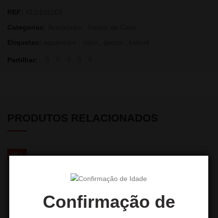
REF:
KLD102202
Categorias:
Acessórios
,
Gestor de Calor
Etiquetas:
aquecedor
,
calor
,
gestor
,
kaloud
Partilhar
PRODUTOS RELACIONADOS
HOT
Confirmação de