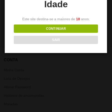
Idade
LUZ LED
Mangueira de Silicone DUM
Este site destina-se a maiores de
18
anos.
13,90
€
10,00
€
CONTINUAR
SAIR
CONTA
Minha Conta
Lista de Desejos
Alterar Password
Histórico de encomendas
Moradas