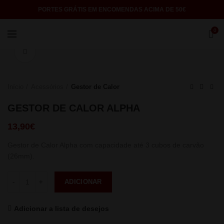
PORTES GRÁTIS EM ENCOMENDAS ACIMA DE 50€
0
Click to enlarge
Início
Acessórios
Gestor de Calor
GESTOR DE CALOR ALPHA
13,90
€
Gestor de Calor Alpha com capacidade até 3 cubos de carvão
(26mm).
Quantidade
ADICIONAR
Adicionar a lista de desejos