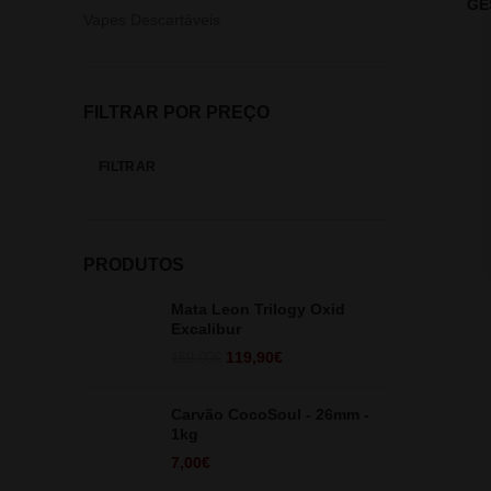
GE
Vapes Descartáveis
FILTRAR POR PREÇO
FILTRAR
Preço
Preço
mínimo
máximo
PRODUTOS
Mata Leon Trilogy Oxid
Excalibur
O
O
119,90
€
159,90
€
preço
preço
original
atual
Carvão CocoSoul - 26mm -
era:
é:
1kg
159,90€.
119,90€.
7,00
€