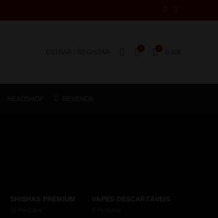
0
0
ENTRAR / REGISTAR
0,00
€
HEADSHOP
REVENDA
SHISHAS PREMIUM
VAPES DESCARTÁVEIS
11
Produtos
6
Produtos