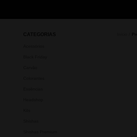
CATEGORIAS
Início
Pr
Acessórios
Black Friday
Carvão
Colorantes
Essências
Headshop
Kits
Shishas
Shishas Premium