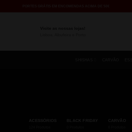
PORTES GRÁTIS EM ENCOMENDAS ACIMA DE 50€
Visite as nossas lojas!
Lisboa, Albufeira e Porto
SHISHAS
CARVÃO
ES
ACESSÓRIOS
BLACK FRIDAY
CARVÃO
124
Produtos
0
Produtos
6
Produtos