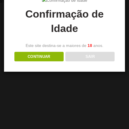
STOR DE CALOR ALPHA
13,90
€
Confirmação de
Idade
Este site destina-se a maiores de
18
anos.
CONTINUAR
SAIR