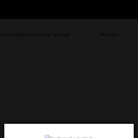
odutos etiquetados com “kaloud”
Mostrar
9
24