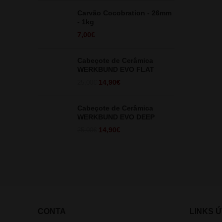
Carvão Cocobration - 26mm
- 1kg
7,00
€
Cabeçote de Cerâmica
WERKBUND EVO FLAT
O
O
14,90
€
25,00
€
preço
preço
original
atual
Cabeçote de Cerâmica
era:
é:
WERKBUND EVO DEEP
25,00€.
14,90€.
O
O
14,90
€
25,00
€
preço
preço
original
atual
era:
é:
25,00€.
14,90€.
CONTA
LINKS Ú