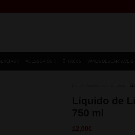
SÊNCIAS
ACESSÓRIOS
PACKS
VAPES DESCARTÁVEIS
Início
Acessórios
Limpeza
Lí
Líquido de L
750 ml
12,00
€