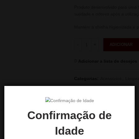
Produto desenvolvido para uma l
sujidade e odores após a utilizaç
Mantém a shisha higienizada e p
Quantidade
ADICIONAR
Adicionar a lista de desejos
Categorias:
Acessórios
,
Limpe
Partilhar
Confirmação de
AVALIAÇÕES (0)
Idade