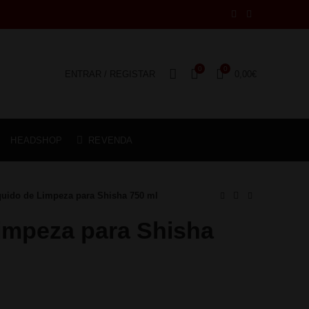
0
0
ENTRAR / REGISTAR
0,00
€
HEADSHOP
REVENDA
quido de Limpeza para Shisha 750 ml
impeza para Shisha