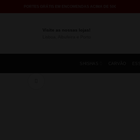
PORTES GRÁTIS EM ENCOMENDAS ACIMA DE 50€
Visite as nossas lojas!
Lisboa, Albufeira e Porto
SHISHAS
CARVÃO
ES
Click to enlarge