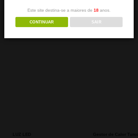
Este site destina-se a maiores de
18
anos.
CONTINUAR
SAIR
LUZ LED
Gestor de Calor Turc