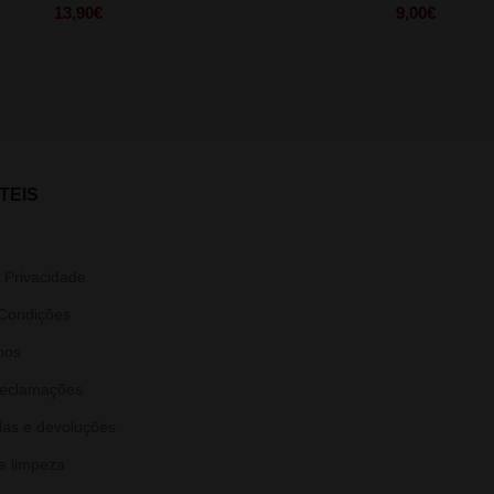
13,90
€
9,00
€
TEIS
e Privacidade
Condições
nos
Reclamações
as e devoluções
e limpeza