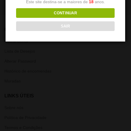
Este site destina-se a maiores de
18
anos.
CONTINUAR
SAIR
CONTA
Minha Conta
Lista de Desejos
Alterar Password
Histórico de encomendas
Moradas
LINKS ÚTEIS
Sobre nós
Política de Privacidade
Termos e Condições