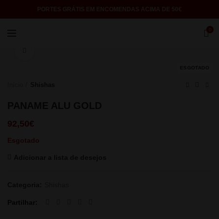
PORTES GRÁTIS EM ENCOMENDAS ACIMA DE 50€
0
Click to enlarge
ESGOTADO
Início
Shishas
PANAME ALU GOLD
92,50
€
Esgotado
Adicionar a lista de desejos
Categoria:
Shishas
Partilhar