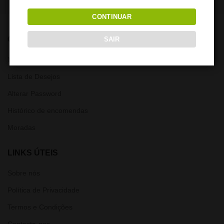
CONTINUAR
CONTA
SAIR
Minha Conta
Lista de Desejos
Alterar Password
Histórico de encomendas
Moradas
LINKS ÚTEIS
Sobre nós
Política de Privacidade
Termos e Condições