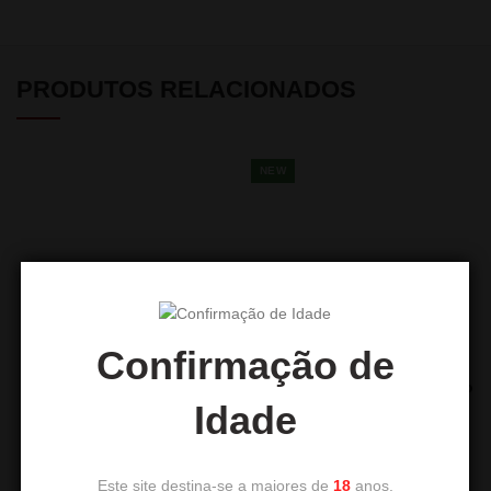
PRODUTOS RELACIONADOS
NEW
Confirmação de
ASTROHOOKAH
Animalesys Erasmus Vulcano
Idade
550,00
€
69,90
€
Este site destina-se a maiores de
18
anos.