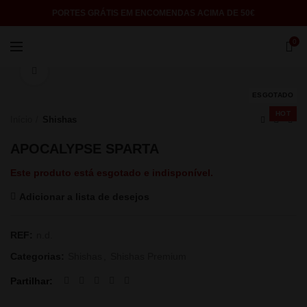
PORTES GRÁTIS EM ENCOMENDAS ACIMA DE 50€
0
Click to enlarge
ESGOTADO
HOT
Início
Shishas
APOCALYPSE SPARTA
Este produto está esgotado e indisponível.
Adicionar a lista de desejos
REF:
n.d.
Categorias:
Shishas
,
Shishas Premium
Partilhar