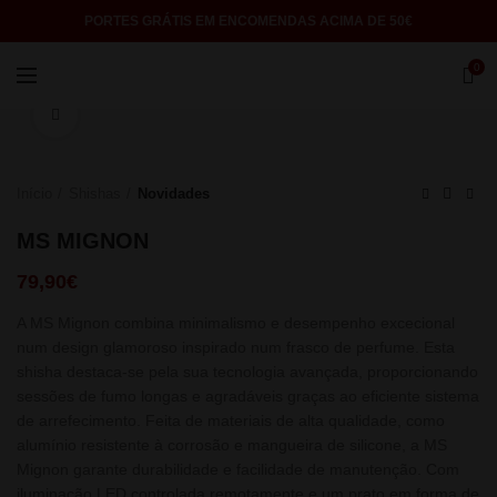
PORTES GRÁTIS EM ENCOMENDAS ACIMA DE 50€
0
Click to enlarge
Início
Shishas
Novidades
MS MIGNON
79,90
€
A MS Mignon combina minimalismo e desempenho excecional
num design glamoroso inspirado num frasco de perfume. Esta
shisha destaca-se pela sua tecnologia avançada, proporcionando
sessões de fumo longas e agradáveis graças ao eficiente sistema
de arrefecimento. Feita de materiais de alta qualidade, como
alumínio resistente à corrosão e mangueira de silicone, a MS
Mignon garante durabilidade e facilidade de manutenção. Com
iluminação LED controlada remotamente e um prato em forma de