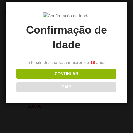
PRODUTOS RELACIONADOS
Confirmação de
Idade
Este site destina-se a maiores de
18
anos.
CONTINUAR
SAIR
Mala de Transporte de Shisha
DUM Mini Cranium
DUM
89,90
€
18,50
€