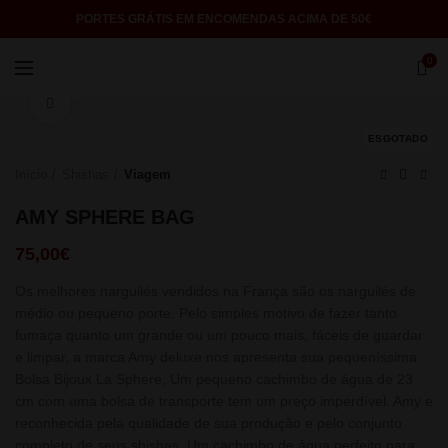
PORTES GRÁTIS EM ENCOMENDAS ACIMA DE 50€
0
Click to enlarge
ESGOTADO
Início
Shishas
Viagem
AMY SPHERE BAG
75,00
€
Os melhores narguilés vendidos na França são os narguilés de
médio ou pequeno porte. Pelo simples motivo de fazer tanto
fumaça quanto um grande ou um pouco mais, fáceis de guardar
e limpar, a marca Amy deluxe nos apresenta sua pequeníssima
Bolsa Bijoux La Sphere, Um pequeno cachimbo de água de 23
cm com uma bolsa de transporte tem um preço imperdível. Amy e
reconhecida pela qualidade de sua produção e pelo conjunto
completo de seus shishas. Um cachimbo de água perfeito para