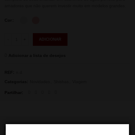
amadores que não querem investir muito em modelos grandes.
Cor
Quantidade
ADICIONAR
Adicionar a lista de desejos
REF:
n.d.
Categorias:
Novidades
,
Shishas
,
Viagem
Partilhar
PRODUTOS RELACIONADOS