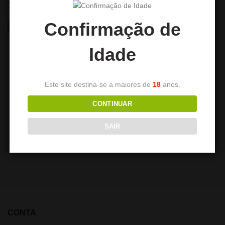
Confirmação de
NEW
NEW
Idade
Este site destina-se a maiores de
18
anos.
CONTINUAR
DUM Accordion
EL-BADIA C5 V2
SAIR
39,90
€
89,90
€
CONTA