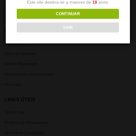
Este site destina-se a maiores de
18
anos.
CONTINUAR
SAIR
CONTA
Minha Conta
Lista de Desejos
Alterar Password
Histórico de encomendas
Moradas
LINKS ÚTEIS
Sobre nós
Política de Privacidade
Termos e Condições