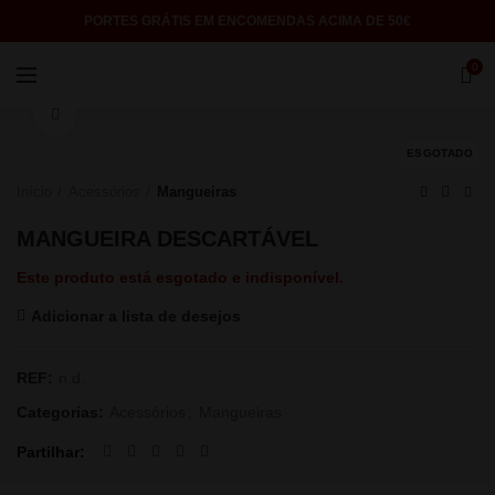
PORTES GRÁTIS EM ENCOMENDAS ACIMA DE 50€
0
Click to enlarge
ESGOTADO
Início
Acessórios
Mangueiras
MANGUEIRA DESCARTÁVEL
Este produto está esgotado e indisponível.
Adicionar a lista de desejos
REF:
n.d.
Categorias:
Acessórios
,
Mangueiras
Partilhar