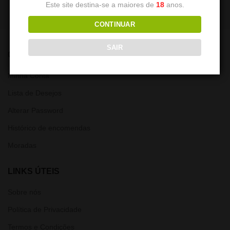
Este site destina-se a maiores de
18
anos.
CONTINUAR
SAIR
CONTA
Minha Conta
Lista de Desejos
Alterar Password
Histórico de encomendas
Moradas
LINKS ÚTEIS
Sobre nós
Política de Privacidade
Termos e Condições