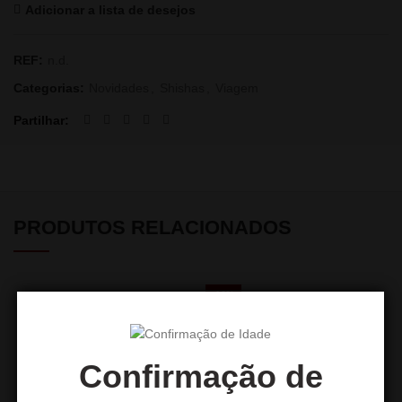
Adicionar a lista de desejos
REF:
n.d.
Categorias:
Novidades
,
Shishas
,
Viagem
Partilhar
PRODUTOS RELACIONADOS
-16%
Confirmação de