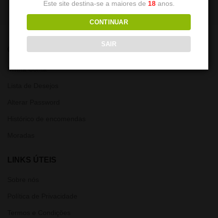
Este site destina-se a maiores de
18
anos.
CONTINUAR
SAIR
CONTA
Minha Conta
Lista de Desejos
Alterar Password
Histórico de encomendas
Moradas
LINKS ÚTEIS
Sobre nós
Política de Privacidade
Termos e Condições