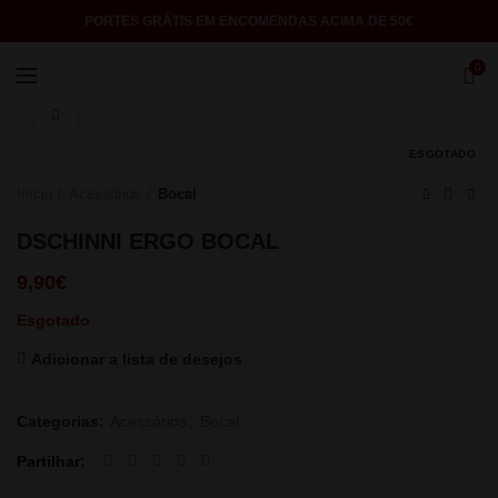
PORTES GRÁTIS EM ENCOMENDAS ACIMA DE 50€
0
Click to enlarge
ESGOTADO
Início
Acessórios
Bocal
DSCHINNI ERGO BOCAL
9,90
€
Esgotado
Adicionar a lista de desejos
Categorias:
Acessórios
,
Bocal
Partilhar