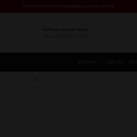
PORTES GRÁTIS EM ENCOMENDAS ACIMA DE 50€
Visite as nossas lojas!
Lisboa, Albufeira e Porto
SHISHAS
CARVÃO
ES
Click to enlarge