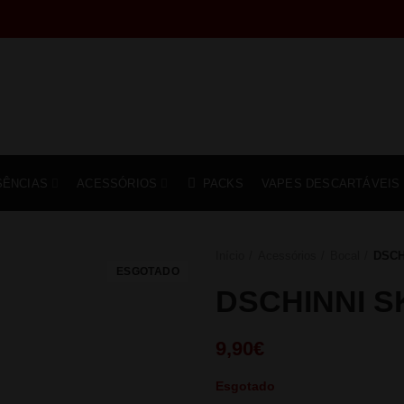
SÊNCIAS
ACESSÓRIOS
PACKS
VAPES DESCARTÁVEIS
Início
Acessórios
Bocal
DSCH
ESGOTADO
DSCHINNI 
9,90
€
Esgotado