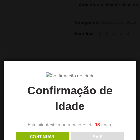
Adicionar a lista de desejos
Categorias:
Acessórios
,
Bocal
Partilhar
AVALIAÇÕES (0)
Confirmação de
Idade
Este site destina-se a maiores de
18
anos.
CONTINUAR
SAIR