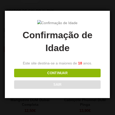
GESTOR DE CALOR ALPHA
13,90
€
PRODUTOS RELACIONADOS
Confirmação de
Idade
HOT
Este site destina-se a maiores de
18
anos.
CONTINUAR
SAIR
Mangueira DUM Dubai
Cabeçote Phunnel DUM
Completa
Pinga
12,50
€
13,90
€