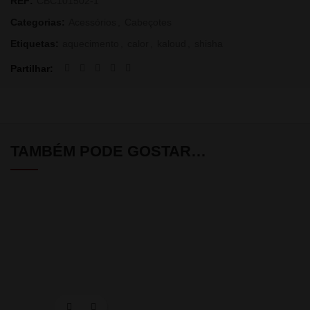
REF:
CBC101502-1
Categorias:
Acessórios
,
Cabeçotes
Etiquetas:
aquecimento
,
calor
,
kaloud
,
shisha
Partilhar
TAMBÉM PODE GOSTAR…