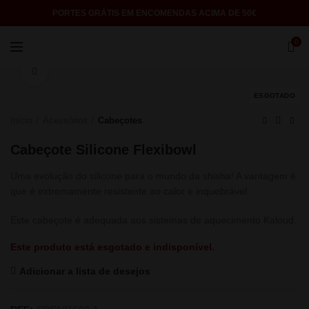
PORTES GRÁTIS EM ENCOMENDAS ACIMA DE 50€
0
Click to enlarge
ESGOTADO
Início
Acessórios
Cabeçotes
Cabeçote Silicone Flexibowl
Uma evolução do silicone para o mundo da shisha! A vantagem é
que é extremamente resistente ao calor e inquebrável.
Este cabeçote é adequada aos sistemas de aquecimento Kaloud.
Este produto está esgotado e indisponível.
Adicionar a lista de desejos