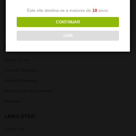
7,50
€
7,50
€
Este site destina-se a maiores de
18
anos.
CONTINUAR
SAIR
CONTA
Minha Conta
Lista de Desejos
Alterar Password
Histórico de encomendas
Moradas
LINKS ÚTEIS
Sobre nós