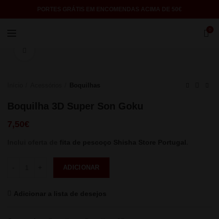
PORTES GRÁTIS EM ENCOMENDAS ACIMA DE 50€
0
Click to enlarge
Início
Acessórios
Boquilhas
Boquilha 3D Super Son Goku
7,50
€
Inclui oferta de
fita de pescoço Shisha Store Portugal
.
Quantidade
ADICIONAR
Adicionar a lista de desejos