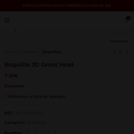
PORTES GRÁTIS EM ENCOMENDAS ACIMA DE 50€
0
Click to enlarge
ESGOTADO
Início
Acessórios
Boquilhas
Boquilha 3D Groot Head
7,50
€
Esgotado
Adicionar a lista de desejos
REF:
BQL101919-1
Categoria:
Boquilhas
Partilhar