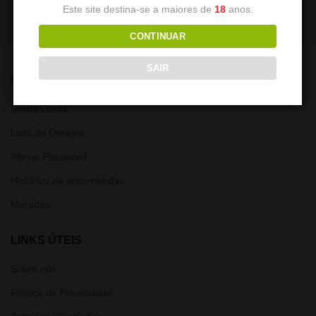
Este site destina-se a maiores de
18
anos.
CONTINUAR
SAIR
CONTA
Minha Conta
Lista de Desejos
Alterar Password
Histórico de encomendas
Moradas
LINKS ÚTEIS
Sobre nós
Política de Privacidade