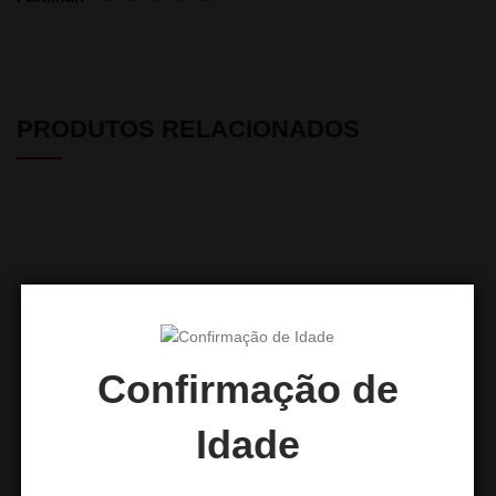
PRODUTOS RELACIONADOS
Confirmação de
Boquilha 3D Baby Garfield
Boquilha 3D SpongeBob
Idade
7,50
€
7,50
€