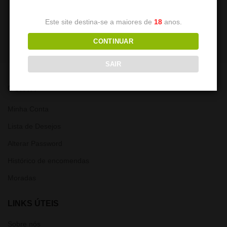
Batata
7,50
€
7,50
€
Este site destina-se a maiores de
18
anos.
CONTINUAR
SAIR
CONTA
Minha Conta
Lista de Desejos
Alterar Password
Histórico de encomendas
Moradas
LINKS ÚTEIS
Sobre nós