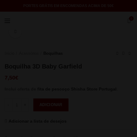
PORTES GRÁTIS EM ENCOMENDAS ACIMA DE 50€
0
Click to enlarge
Início
Acessórios
Boquilhas
Boquilha 3D Baby Garfield
7,50
€
Inclui oferta de
fita de pescoço Shisha Store Portugal
.
Quantidade
ADICIONAR
Adicionar a lista de desejos