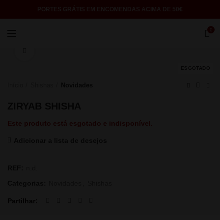
PORTES GRÁTIS EM ENCOMENDAS ACIMA DE 50€
0
Click to enlarge
ESGOTADO
Início
Shishas
Novidades
ZIRYAB SHISHA
Este produto está esgotado e indisponível.
Adicionar a lista de desejos
REF:
n.d.
Categorias:
Novidades
,
Shishas
Partilhar