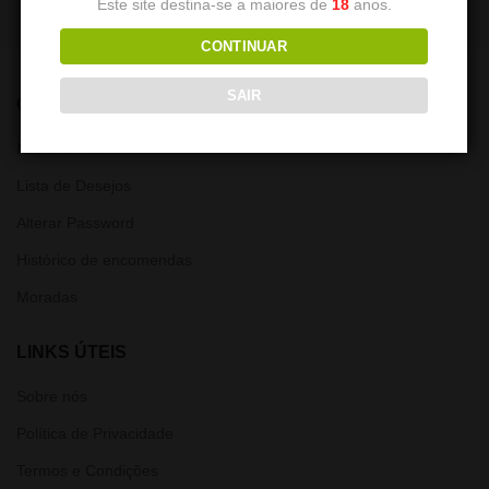
Este site destina-se a maiores de
18
anos.
CONTINUAR
SAIR
CONTA
Minha Conta
Lista de Desejos
Alterar Password
Histórico de encomendas
Moradas
LINKS ÚTEIS
Sobre nós
Política de Privacidade
Termos e Condições