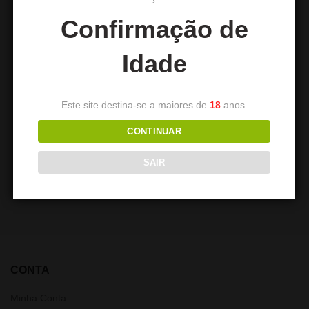
Confirmação de
Idade
Este site destina-se a maiores de
18
anos.
CONECTOR DE MANGUEIRA
DSCHINNI CANDYHOSE
CONTINUAR
DE BORRACHA S
GREEN
15,90
€
SAIR
2,00
€
CONTA
Minha Conta