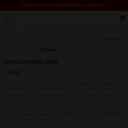
PORTES GRÁTIS EM ENCOMENDAS ACIMA DE 50€
0
Click to enlarge
ESGOTADO
Início
Acessórios
Cabeçotes
Rosh Smokain Dark
12,50
€
Essa versão de rosh/cabeçote é feita de argila branca, lançada
pela Hookain. É totalmente compatível com o Kaloud Lotus ou um
gerenciador de calor semelhante e possui um grande tanque
ideal para fumar por algumas horas e várias pessoas.
Rosh ideal para fumar entre 1 e 3 pessoas graças à durabilidade
do tabaco e ao consumo.