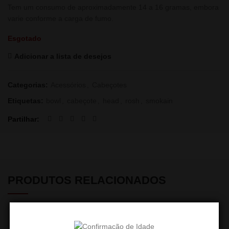
Tem um consumo de aproximadamente 14 a 16 gramas, embora
varie conforme a carga de fumo.
Esgotado
Adicionar a lista de desejos
Categorias:
Acessórios
,
Cabeçotes
Etiquetas:
bowl
,
cabeçote
,
head
,
rosh
,
smokain
Partilhar
PRODUTOS RELACIONADOS