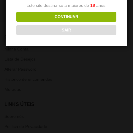
Este site destina-se a maiores de
18
anos.
CONTINUAR
SAIR
CONTA
Minha Conta
Lista de Desejos
Alterar Password
Histórico de encomendas
Moradas
LINKS ÚTEIS
Sobre nós
Política de Privacidade