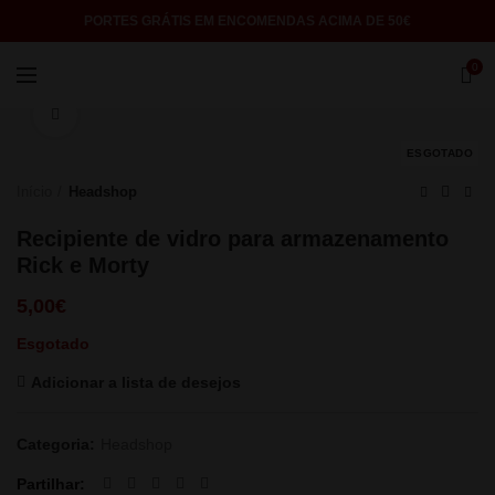
PORTES GRÁTIS EM ENCOMENDAS ACIMA DE 50€
0
Click to enlarge
ESGOTADO
Início
Headshop
Recipiente de vidro para armazenamento
Rick e Morty
5,00
€
Esgotado
Adicionar a lista de desejos
Categoria:
Headshop
Partilhar