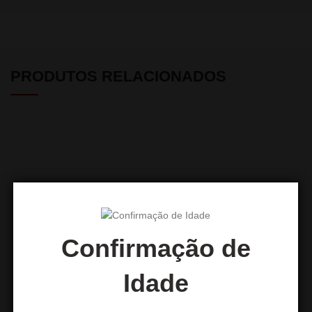
PRODUTOS RELACIONADOS
Confirmação de
Cones HORNET 1¼ Size (9
Grinder de Plástico
Idade
unidades)
HEISENBERG 75 mm
2,00
€
3,00
€