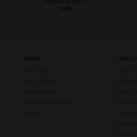
Tabuleiro de Enrolar
34,90
€
CONTA
LINKS Ú
Minha Conta
Sobre nós
Lista de Desejos
Política d
Alterar Password
Termos e 
Histórico de encomendas
Contacte-
Moradas
Livro de 
Encomend
Cuidados 