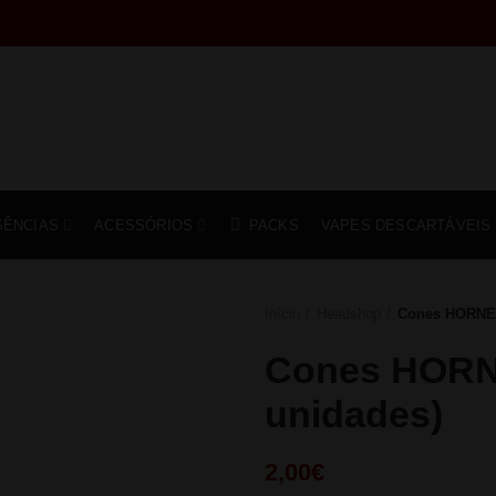
SÊNCIAS
ACESSÓRIOS
PACKS
VAPES DESCARTÁVEIS
Início
Headshop
Cones HORNET
Cones HORNE
unidades)
2,00
€