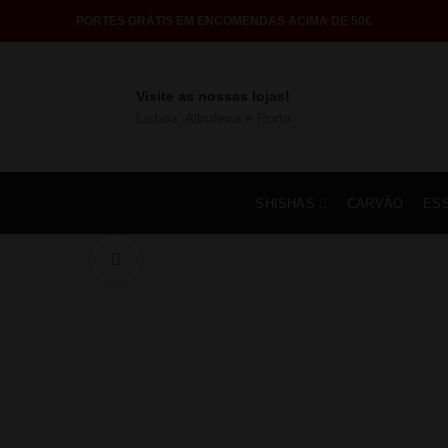
PORTES GRÁTIS EM ENCOMENDAS ACIMA DE 50€
Visite as nossas lojas!
Lisboa, Albufeira e Porto
SHISHAS
CARVÃO
ES
Click to enlarge