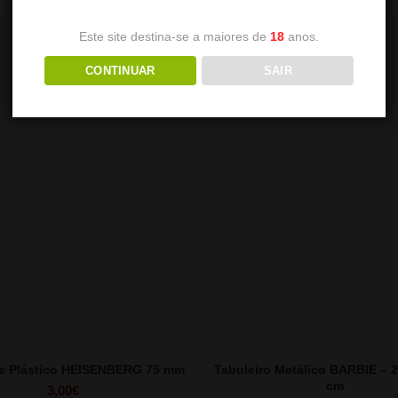
Este site destina-se a maiores de
18
anos.
CONTINUAR
SAIR
de Plástico HEISENBERG 75 mm
Tabuleiro Metálico BARBIE – 2
cm
3,00
€