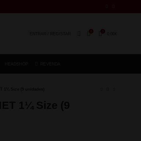
0
0
ENTRAR / REGISTAR
0,00
€
HEADSHOP
REVENDA
 1¼ Size (9 unidades)
T 1¼ Size (9