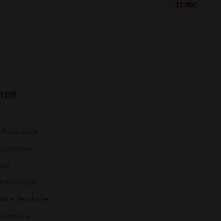
11,90
€
TEIS
e Privacidade
Condições
nos
Reclamações
as e devoluções
e limpeza