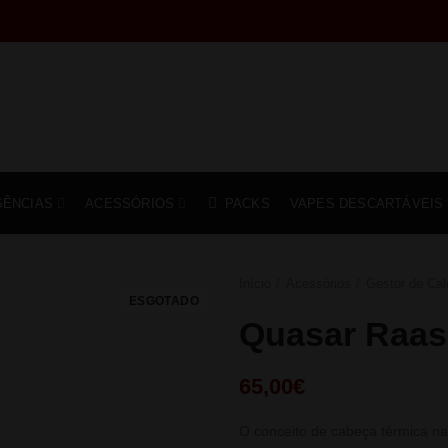
SÊNCIAS
ACESSÓRIOS
PACKS
VAPES DESCARTÁVEIS
Início
Acessórios
Gestor de Cal
ESGOTADO
Quasar Raas
65,00
€
O conceito de cabeça térmica n