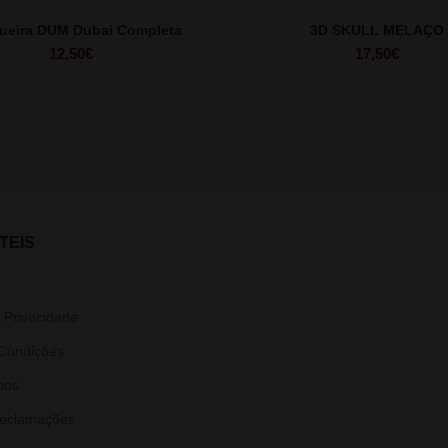
ueira DUM Dubai Completa
3D SKULL MELAÇO
12,50
€
17,50
€
TEIS
e Privacidade
Condições
nos
Reclamações