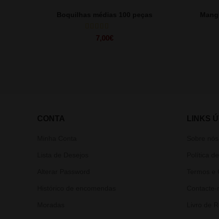
Boquilhas médias 100 peças
Mang
7,00
€
CONTA
LINKS Ú
Minha Conta
Sobre nós
Lista de Desejos
Política d
Alterar Password
Termos e 
Histórico de encomendas
Contacte-
Moradas
Livro de 