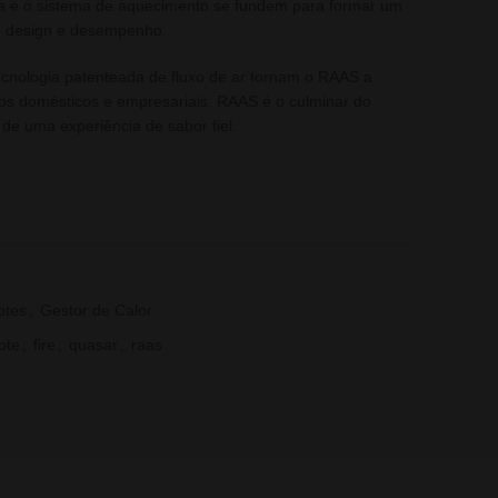
la e o sistema de aquecimento se fundem para formar um
, design e desempenho.
tecnologia patenteada de fluxo de ar tornam o RAAS a
ios domésticos e empresariais. RAAS é o culminar do
e uma experiência de sabor fiel.
otes
,
Gestor de Calor
ote
,
fire
,
quasar
,
raas