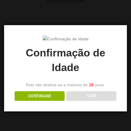
AVALIAÇÕES (0)
Confirmação de
Idade
Este site destina-se a maiores de
18
anos.
CONTINUAR
SAIR