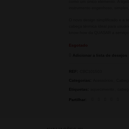
como um único elemento. A tige
instrumento engenhoso, simples
O novo design simplificado e a 
cabeça térmica ideal para usuár
know-how da QUASAR a serviço d
Esgotado
Adicionar a lista de desejos
REF:
CBC101503
Categorias:
Acessórios
,
Cabeç
Etiquetas:
aquecimento
,
cabeç
Partilhar