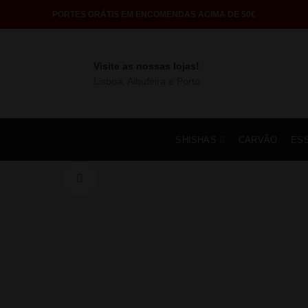
PORTES GRÁTIS EM ENCOMENDAS ACIMA DE 50€
Visite as nossas lojas!
Lisboa, Albufeira e Porto
SHISHAS
CARVÃO
ES
Click to enlarge