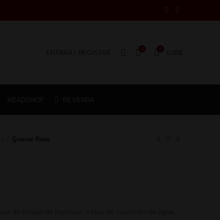
0
0
ENTRAR / REGISTAR
0,00
€
HEADSHOP
REVENDA
or
Quasar Raas
asce do desejo de repensar o topo do cachimbo de água