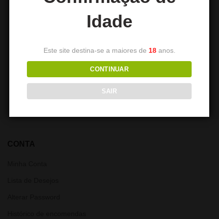
Idade
Base Laser Shisha Store
Este site destina-se a maiores de
Base LED EL-BADIA 20 cm
18
anos.
Portugal
com bateria recarregável
CONTINUAR
39,90
€
39,90
€
SAIR
CONTA
Minha Conta
Lista de Desejos
Alterar Password
Histórico de encomendas