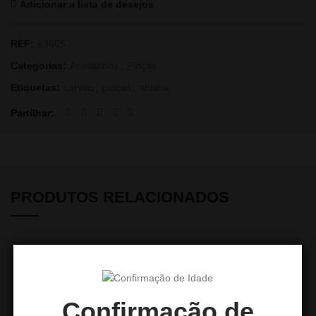
Adicionar a lista de desejos
REF:
63605
Categorias:
Acessórios
,
Pinças
Etiquetas:
carvao
,
pinças
,
shisha
Partilhar
PRODUTOS RELACIONADOS
Confirmação de