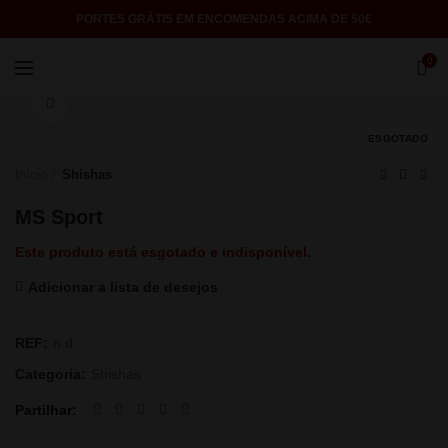
PORTES GRÁTIS EM ENCOMENDAS ACIMA DE 50€
0
Click to enlarge
ESGOTADO
Início
Shishas
MS Sport
Este produto está esgotado e indisponível.
Adicionar a lista de desejos
REF:
n.d.
Categoria:
Shishas
Partilhar