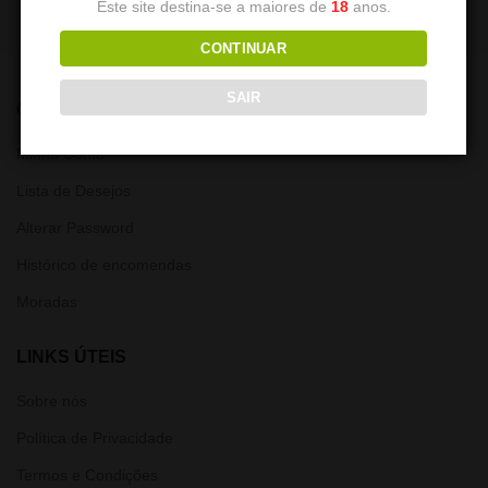
Este site destina-se a maiores de
18
anos.
CONTINUAR
SAIR
CONTA
Minha Conta
Lista de Desejos
Alterar Password
Histórico de encomendas
Moradas
LINKS ÚTEIS
Sobre nós
Política de Privacidade
Termos e Condições