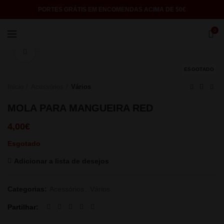
PORTES GRÁTIS EM ENCOMENDAS ACIMA DE 50€
0
Click to enlarge
ESGOTADO
Início
Acessórios
Vários
MOLA PARA MANGUEIRA RED
4,00
€
Esgotado
Adicionar a lista de desejos
Categorias:
Acessórios
,
Vários
Partilhar