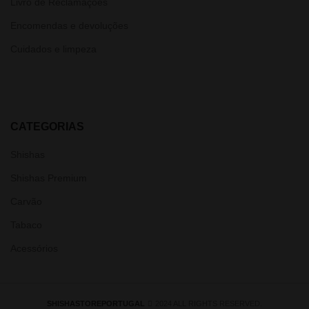
Livro de Reclamações
Encomendas e devoluções
Cuidados e limpeza
CATEGORIAS
Shishas
Shishas Premium
Carvão
Tabaco
Acessórios
SHISHASTOREPORTUGAL
2024 ALL RIGHTS RESERVED.