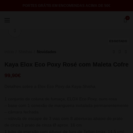
PORTES GRÁTIS EM ENCOMENDAS ACIMA DE 50€
0
Click to enlarge
ESGOTADO
Início
Shishas
Novidades
Kaya Elox Eco Poxy Rosé com Maleta Cofre
99,90
€
Detalhes sobre a Elox Eco Poxy da Kaya-Shisha:
1 conjunto de coluna de fumaça, ELOX Eco Poxy, ouro rosa
– base com 1 conexão de mangueira instalada permanentemente
– câmara fechada
– válvula de escape de 3 vias com 8 aberturas abaixo do prato
de cinza 1 prato de cinza Ø aprox. 16 cm
1 tubo de imersão com difusor de furo de Teflon (máx. 14,5 cm)