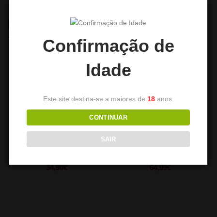
PRODUTOS RELACIONADOS
Confirmação de
Idade
Este site destina-se a maiores de
18
anos.
CONTINUAR
SAIR
DUM Affordable
EL-BADIA CELESTE
34,90
€
64,99
€