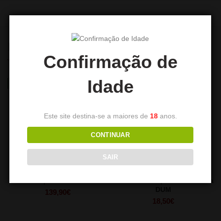
PRODUTOS RELACIONADOS
Confirmação de
Idade
NEW
Este site destina-se a maiores de
18
anos.
CONTINUAR
SAIR
DUM Philip P – Skull Edition
Mala de Transporte de Shisha
DUM
139,90
€
18,50
€