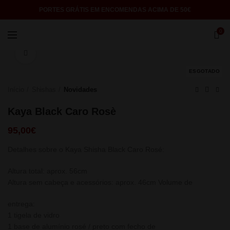
PORTES GRÁTIS EM ENCOMENDAS ACIMA DE 50€
0
Click to enlarge
ESGOTADO
Início
Shishas
Novidades
Kaya Black Caro Rosè
95,00
€
Detalhes sobre o Kaya Shisha Black Caro Rosé:
Altura total: aprox. 56cm
Altura sem cabeça e acessórios: aprox. 46cm Volume de
entrega:
1 tigela de vidro
1 base de alumínio rosé / preto com fecho de