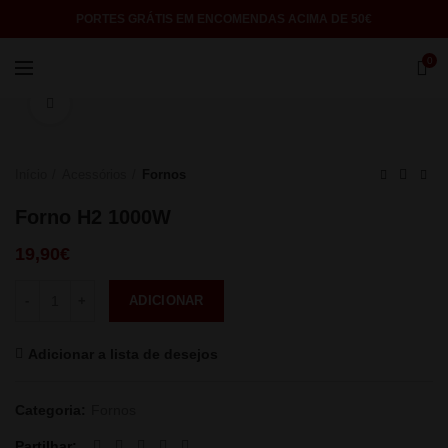
PORTES GRÁTIS EM ENCOMENDAS ACIMA DE 50€
0
Click to enlarge
Início
Acessórios
Fornos
Forno H2 1000W
19,90
€
Quantidade
ADICIONAR
Adicionar a lista de desejos
Categoria:
Fornos
Partilhar