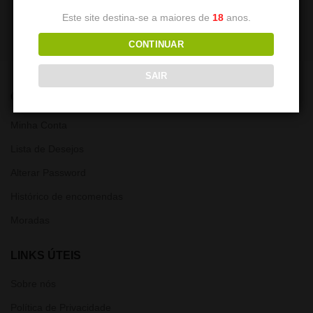
Este site destina-se a maiores de
18
anos.
CONTINUAR
SAIR
CONTA
Minha Conta
Lista de Desejos
Alterar Password
Histórico de encomendas
Moradas
LINKS ÚTEIS
Sobre nós
Política de Privacidade