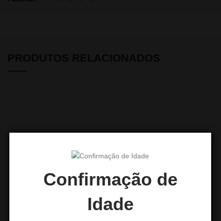
PRODUTOS RELACIONADOS
Confirmação de
Forno DUM Tosta 800W
Forno DUM 500W Black
Idade
22,50
€
17,50
€