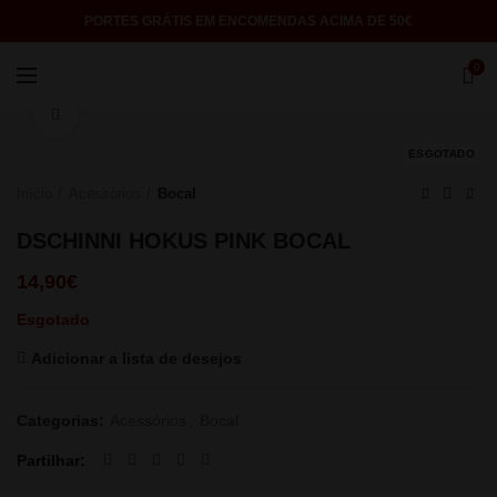
PORTES GRÁTIS EM ENCOMENDAS ACIMA DE 50€
0
Click to enlarge
ESGOTADO
Início
Acessórios
Bocal
DSCHINNI HOKUS PINK BOCAL
14,90
€
Esgotado
Adicionar a lista de desejos
Categorias:
Acessórios
,
Bocal
Partilhar