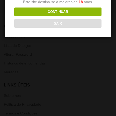
Este site destina-se a maiores de
18
anos.
CONTINUAR
SAIR
CONTA
Minha Conta
Lista de Desejos
Alterar Password
Histórico de encomendas
Moradas
LINKS ÚTEIS
Sobre nós
Política de Privacidade
Termos e Condições