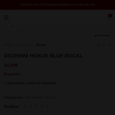
PORTES GRÁTIS EM ENCOMENDAS ACIMA DE 50€
0
Click to enlarge
ESGOTADO
Início
Acessórios
Bocal
DSCHINNI HOKUS BLUE BOCAL
14,90
€
Esgotado
Adicionar a lista de desejos
Categorias:
Acessórios
,
Bocal
Partilhar