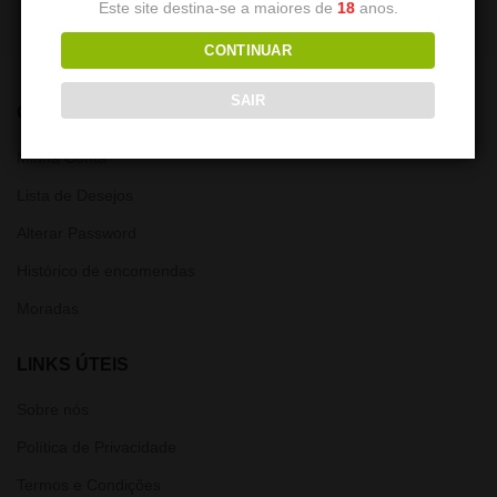
Este site destina-se a maiores de
18
anos.
CONTINUAR
SAIR
CONTA
Minha Conta
Lista de Desejos
Alterar Password
Histórico de encomendas
Moradas
LINKS ÚTEIS
Sobre nós
Política de Privacidade
Termos e Condições