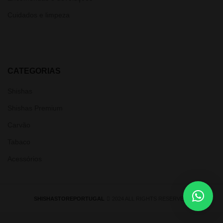
Cuidados e limpeza
CATEGORIAS
Shishas
Shishas Premium
Carvão
Tabaco
Acessórios
SHISHASTOREPORTUGAL
2024 ALL RIGHTS RESERVED.