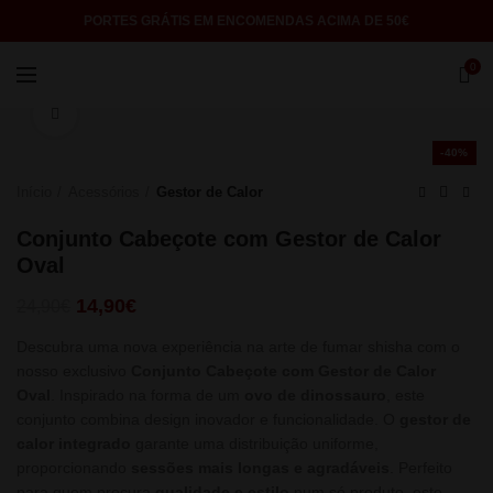
PORTES GRÁTIS EM ENCOMENDAS ACIMA DE 50€
0
Click to enlarge
-40%
Início
Acessórios
Gestor de Calor
Conjunto Cabeçote com Gestor de Calor
Oval
O
O
14,90
€
24,90
€
preço
preço
Descubra uma nova experiência na arte de fumar shisha com o
original
atual
nosso exclusivo
Conjunto Cabeçote com Gestor de Calor
era:
é:
Oval
. Inspirado na forma de um
24,90€.
14,90€.
ovo de dinossauro
, este
conjunto combina design inovador e funcionalidade. O
gestor de
calor integrado
garante uma distribuição uniforme,
proporcionando
sessões mais longas e agradáveis
. Perfeito
para quem procura
qualidade e estilo
num só produto, este