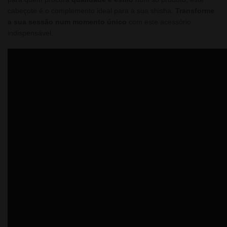
cabeçote é o complemento ideal para a sua shisha.
Transforme
a sua sessão num momento único
com este acessório
indispensável.