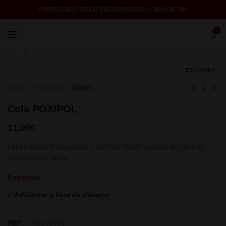
PORTES GRÁTIS EM ENCOMENDAS ACIMA DE 50€
0
Click to enlarge
ESGOTADO
Início
Acessórios
Vários
Cola POXIPOL
11,90
€
Especialmente para colar o anel de metal na base de vidro do
cachimbo de água.
Esgotado
Adicionar a lista de desejos
REF:
VRS105005