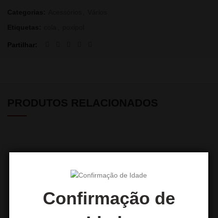
Categorias:
Acessórios
,
Vários
Etiquetas:
cola
,
poxipol
Partilhar
PRODUTOS RELACIONADOS
Confirmação de