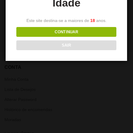
Idade
GESTOR DE CALOR ALPHA
Game Smoke para PS5
Controller
13,90
€
Este site destina-se a maiores de
18
anos.
19,90
€
CONTINUAR
SAIR
CONTA
Minha Conta
Lista de Desejos
Alterar Password
Histórico de encomendas
Moradas