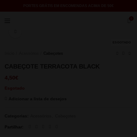
PORTES GRÁTIS EM ENCOMENDAS ACIMA DE 50€
0
Click to enlarge
ESGOTADO
Início
Acessórios
Cabeçotes
CABEÇOTE TERRACOTA BLACK
4,50
€
Esgotado
Adicionar a lista de desejos
Categorias:
Acessórios
,
Cabeçotes
Partilhar