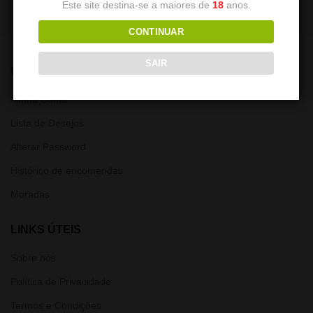
Este site destina-se a maiores de
18
anos.
CONTINUAR
SAIR
CONTA
Minha Conta
Lista de Desejos
Alterar Password
Histórico de encomendas
Moradas
LINKS ÚTEIS
Sobre nós
Política de Privacidade
Termos e Condições