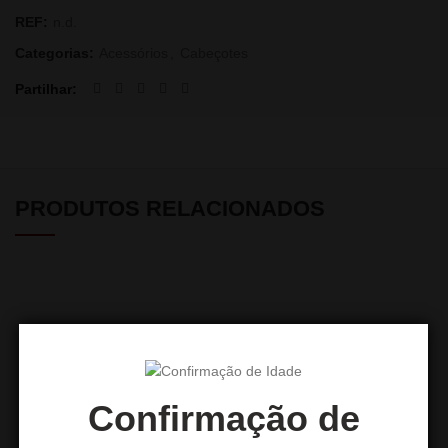
REF:
n.d.
Categorias:
Acessórios
,
Cabeçotes
Partilhar
PRODUTOS RELACIONADOS
Confirmação de