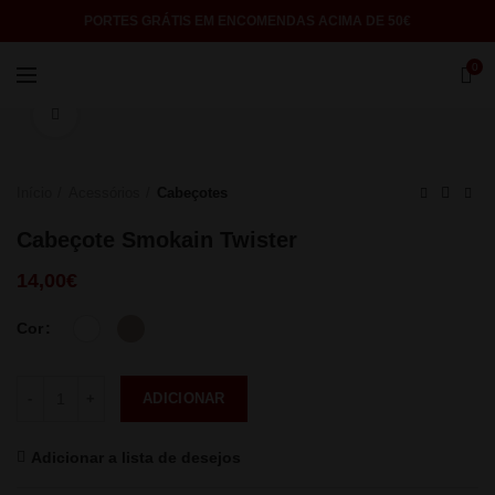
PORTES GRÁTIS EM ENCOMENDAS ACIMA DE 50€
0
Click to enlarge
Início
Acessórios
Cabeçotes
Cabeçote Smokain Twister
14,00
€
Cor
Quantidade
ADICIONAR
Adicionar a lista de desejos