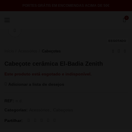
PORTES GRÁTIS EM ENCOMENDAS ACIMA DE 50€
0
Click to enlarge
ESGOTADO
Início
Acessórios
Cabeçotes
Cabeçote cerâmica El-Badia Zenith
Este produto está esgotado e indisponível.
Adicionar a lista de desejos
REF:
n.d.
Categorias:
Acessórios
,
Cabeçotes
Partilhar