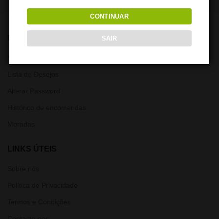
CONTINUAR
CONTA
SAIR
Minha Conta
Lista de Desejos
Alterar Password
Histórico de encomendas
Moradas
LINKS ÚTEIS
Sobre nós
Política de Privacidade
Termos e Condições
Contacte-nos