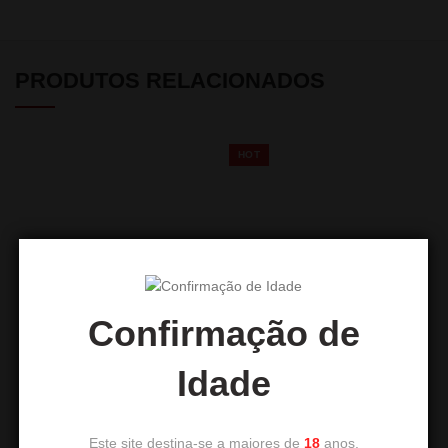
PRODUTOS RELACIONADOS
HOT
Confirmação de
Forno DUM Tosta 800W
LUZ LED
Idade
22,50
€
13,90
€
Este site destina-se a maiores de
18
anos.