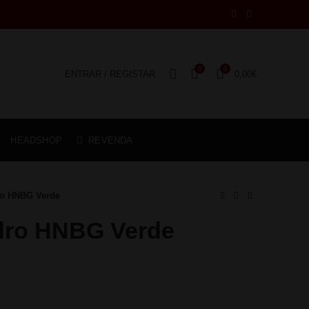
0
0
ENTRAR / REGISTAR
0,00
€
HEADSHOP
REVENDA
ro HNBG Verde
dro HNBG Verde