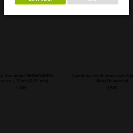
co Hermético HEISENBERG
Cachimbo de Silicone com Ca
ueeze – 70 ml (Ø 38 mm)
Vidro Removível
1,00
€
2,50
€