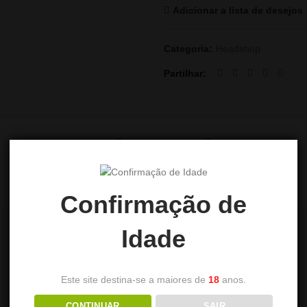
Adicionar a lista de desejos
Categoria:
Headshop
Partilhar
DESCRIÇÃO
AVALIAÇÕES (0)
Confirmação de
Idade
Este site destina-se a maiores de
18
anos.
CONTINUAR
SAIR