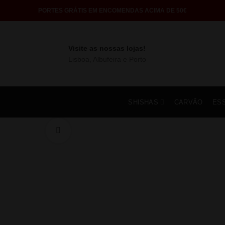
PORTES GRÁTIS EM ENCOMENDAS ACIMA DE 50€
Visite as nossas lojas!
Lisboa, Albufeira e Porto
SHISHAS
CARVÃO
ES
Click to enlarge