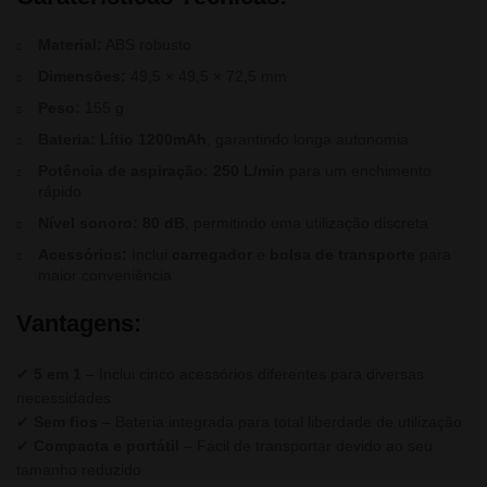
Material:
ABS robusto
Dimensões:
49,5 × 49,5 × 72,5 mm
Peso:
155 g
Bateria:
Lítio 1200mAh
, garantindo longa autonomia
Potência de aspiração:
250 L/min
para um enchimento
rápido
Nível sonoro:
80 dB
, permitindo uma utilização discreta
Acessórios:
Inclui
carregador
e
bolsa de transporte
para
maior conveniência
Vantagens:
✔
5 em 1
– Inclui cinco acessórios diferentes para diversas
necessidades
✔
Sem fios
– Bateria integrada para total liberdade de utilização
✔
Compacta e portátil
– Fácil de transportar devido ao seu
tamanho reduzido