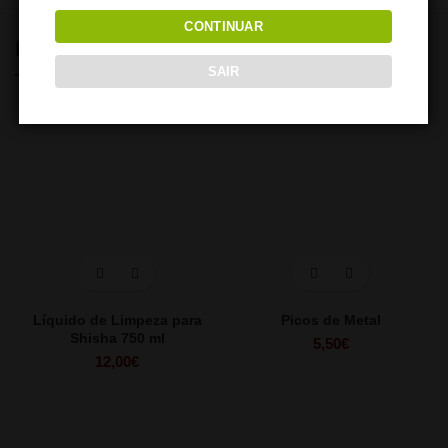
CONTINUAR
PRODUTOS RELACIONADOS
SAIR
Líquido de Limpeza para
Picos de Metal
Shisha 750 ml
5,50
€
12,00
€