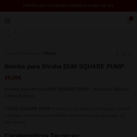
PORTES GRÁTIS EM ENCOMENDAS ACIMA DE 50€
0
Click to enlarge
Início
Acessórios
Vários
Bomba para Shisha DUM SQUARE PUMP
25,00
€
Bomba para Shisha DUM SQUARE PUMP – Arranque Rápido
e Sem Esforço
A
DUM SQUARE PUMP
é uma bomba elétrica compacta, portátil
e prática, concebida para facilitar ao máximo a preparação da
sua shisha.
Caraterísticas Técnicas: