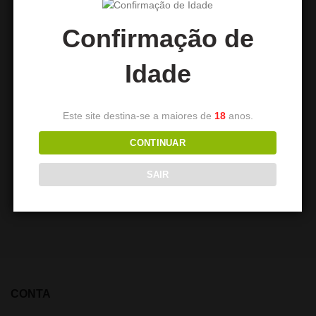
Confirmação de
Idade
Este site destina-se a maiores de
18
anos.
CONTINUAR
MS SMOG
STARBUZZ CARBINE VASO
DE REPOSIÇÃO
79,90
€
SAIR
30,00
€
CONTA