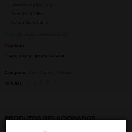
Essência ZODIAC 20g
Forno DUM 500w
Carvão Cubo 26mm
Promoção exclusiva até dia 02/12.
Esgotado
Adicionar a lista de desejos
Categorias:
Kits
,
Ofertas
,
Shishas
Partilhar
PRODUTOS RELACIONADOS