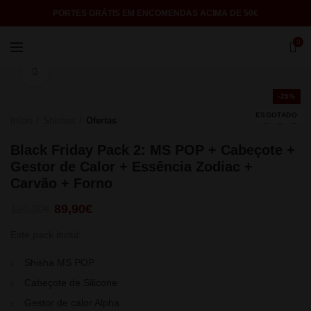
PORTES GRÁTIS EM ENCOMENDAS ACIMA DE 50€
0
Click to enlarge
-25%
ESGOTADO
Início
Shishas
Ofertas
Black Friday Pack 2: MS POP + Cabeçote +
Gestor de Calor + Essência Zodiac +
Carvão + Forno
O
O
89,90
€
120,30
€
preço
preço
Este pack inclui:
original
atual
era:
é:
Shisha MS POP
120,30€.
89,90€.
Cabeçote de Silicone
Gestor de calor Alpha