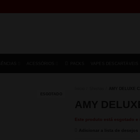
SÊNCIAS
ACESSÓRIOS
PACKS
VAPES DESCARTÁVEIS
Início
Shishas
AMY DELUXE C
ESGOTADO
AMY DELUX
Este produto está esgotado e 
Adicionar a lista de desejos