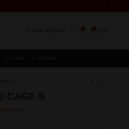
0
0
ENTRAR / REGISTAR
0,00
€
HEADSHOP
REVENDA
AGE S
E CAGE S
indisponível.