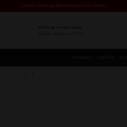
PORTES GRÁTIS EM ENCOMENDAS ACIMA DE 50€
Visite as nossas lojas!
Lisboa, Albufeira e Porto
SHISHAS
CARVÃO
ES
Click to enlarge