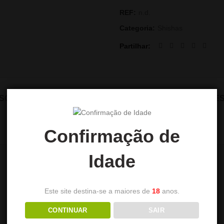
REF:
n.d.
Categoria:
Shishas
Partilhar
SCRIÇÃO
INFORMAÇÃO ADICIONAL
AVALIAÇÕES 
Confirmação de
Idade
Este site destina-se a maiores de
18
anos.
CONTINUAR
SAIR