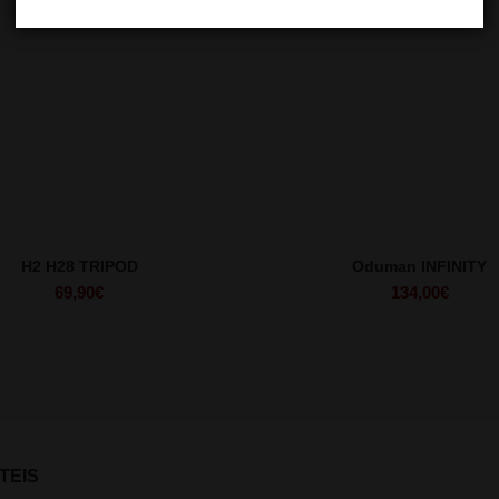
H2 H28 TRIPOD
Oduman INFINITY
69,90
€
134,00
€
TEIS