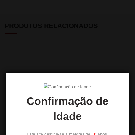
PRODUTOS RELACIONADOS
Confirmação de
DUM FireX 1000 W
Forno Duplo H2 – 2500W
Idade
27,00
€
32,50
€
Este site destina-se a maiores de
18
anos.