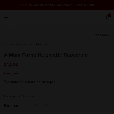
PORTES GRÁTIS EM ENCOMENDAS ACIMA DE 50€
0
Click to enlarge
ESGOTADO
Início
Acessórios
Fornos
AlMani Forno Heizplatte Casserole
24,00
€
Esgotado
Adicionar a lista de desejos
Categoria:
Fornos
Partilhar