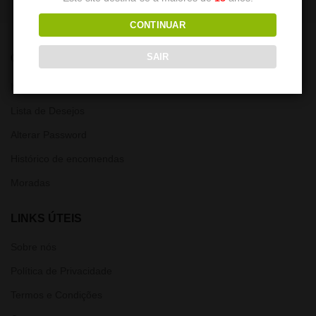
CONTINUAR
SAIR
CONTA
Minha Conta
Lista de Desejos
Alterar Password
Histórico de encomendas
Moradas
LINKS ÚTEIS
Sobre nós
Política de Privacidade
Termos e Condições