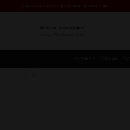
PORTES GRÁTIS EM ENCOMENDAS ACIMA DE 50€
Visite as nossas lojas!
Lisboa, Albufeira e Porto
SHISHAS
CARVÃO
ES
Click to enlarge