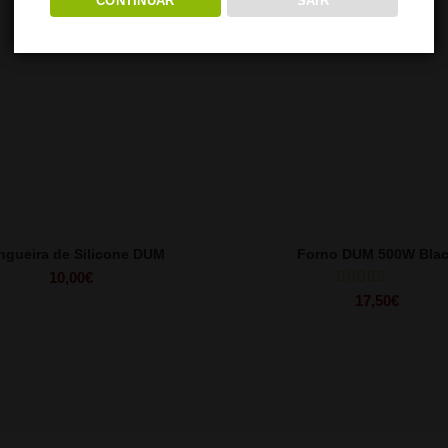
CONTINUAR
SAIR
gueira de Silicone DUM
Forno DUM 500W Bla
10,00
€
17,50
€