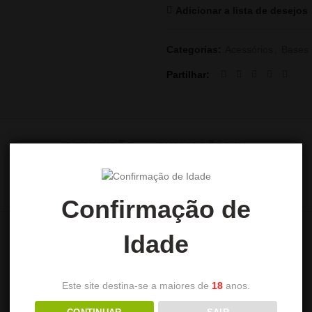
Adicionar a lista de desejos
Categorias:
Acessórios
,
Bases
Partilhar
DESCRIÇÃO
AVALIAÇÕES (0)
Confirmação de
Idade
Este site destina-se a maiores de
18
anos.