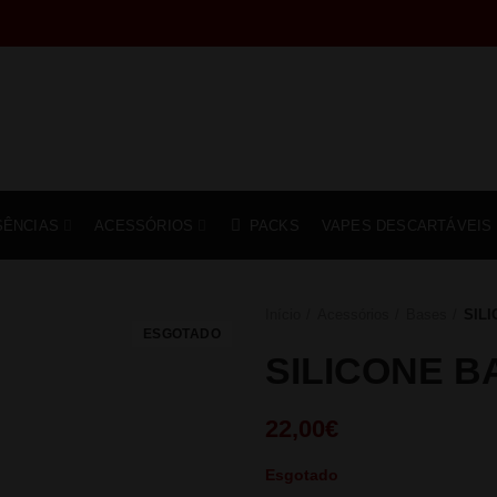
SÊNCIAS
ACESSÓRIOS
PACKS
VAPES DESCARTÁVEIS
Início
Acessórios
Bases
SIL
ESGOTADO
SILICONE B
22,00
€
Esgotado